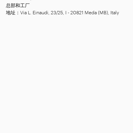
总部和工厂
地址：Via L. Einaudi, 23/25, I - 20821 Meda (MB), Italy
注册资金：€ 1,508.000.00已全缴
税号：00815880158
增值税号：00695310961
经济管理登记号 Monza: 728316
公司
布置
店铺