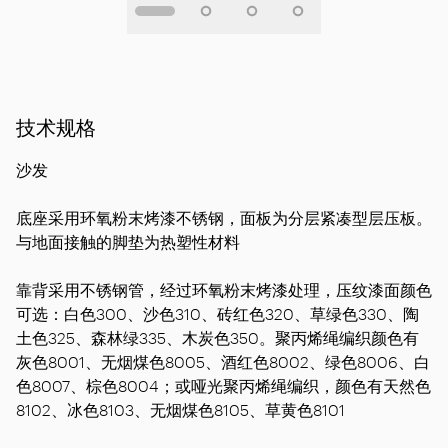
技术规格
沙发
底座
采用环氧粉末烤漆不锈钢，面板为分层紧凑型层压板。
与地面接触的脚垫为热塑性材料
靠背
采用不锈钢管，经过环氧粉末烤漆处理，压纹漆面颜色
可选：白色300、沙色310、砖红色320、草绿色330、陶
土色325、森林绿335、木炭色350。聚丙烯绳编织颜色有
灰色8001、无烟煤色8005、酒红色8002、绿色8006、白
色8007、棕色8004；或哑光聚丙烯绳编织，颜色有天然色
8102、冰色8103、无烟煤色8105、草黄色8101