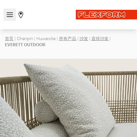
打开/关闭导航菜单
前往商店页面
首页
|
Chanpin
|
Huwaixilie
|
所有产品
|
沙发
|
直排沙发
|
EVERETT OUTDOOR