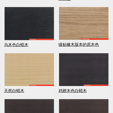
镶贴橡木版本的原木色
乌木色白蜡木
天然白蜡木
鸡翅木色白蜡木