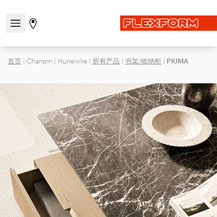
打开/关闭导航菜单
前往商店页面
首页
|
Chanpin
|
Huneixilie
|
所有产品
|
书架/收纳柜
|
PIUMA