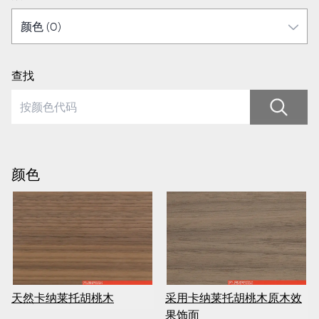
查找
颜色
采用卡纳莱托胡桃木原木效
天然卡纳莱托胡桃木
果饰面