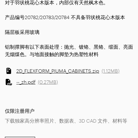
对于羽状桃花心木版本，内部仅有天然枫木色。
产品编号20782/20783/20784 不具备羽状桃花心木版本
隔层板采用玻璃
铝制撑脚有以下表面处理：抛光、镀铬、黑铬、缎面、亮面
无烟煤色。与地面接触的脚垫为热塑性材料
2D_FLEXFORM_PIUMA_CABINETS.zip
(
1.12MB
)
--_zh.pdf
(
0.27MB
)
仅限注册用户
下载独家高分辨率照片、数据表、3D CAD 文件、材料等