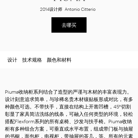
2014
设计师
Antonio Citterio
去哪买
设计
技术规格
颜色和材料
Piuma收纳柜系列结合了造型的严谨与木材的丰富表现力。
设计刻意追求简单，与珍稀名贵木材镶贴板形成对比，有多
种颜色可选。不带扶手，直接在结构上开凿凹槽，45°切割
彰显了家具简洁洗练的线条，可融入任何类型的环境，轻松
搭配Flexform系列的所有桌椅、沙发与扶手椅。Piuma收纳
柜有多种组合方案，可垂直或水平布置，组成带门板与抽屉
的书橱，面包柜，电视柜，带抽屉的茶几，等。所有的元素