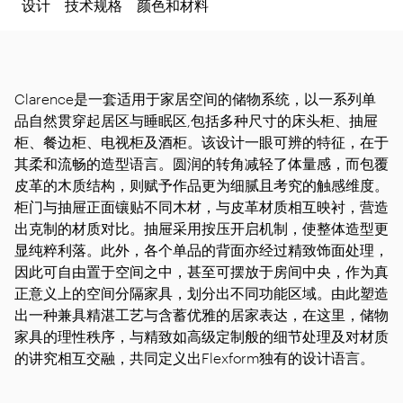
设计
技术规格
颜色和材料
Clarence是一套适用于家居空间的储物系统，以一系列单
品自然贯穿起居区与睡眠区,包括多种尺寸的床头柜、抽屉
柜、餐边柜、电视柜及酒柜。该设计一眼可辨的特征，在于
其柔和流畅的造型语言。圆润的转角减轻了体量感，而包覆
皮革的木质结构，则赋予作品更为细腻且考究的触感维度。
柜门与抽屉正面镶贴不同木材，与皮革材质相互映衬，营造
出克制的材质对比。抽屉采用按压开启机制，使整体造型更
显纯粹利落。此外，各个单品的背面亦经过精致饰面处理，
因此可自由置于空间之中，甚至可摆放于房间中央，作为真
正意义上的空间分隔家具，划分出不同功能区域。由此塑造
出一种兼具精湛工艺与含蓄优雅的居家表达，在这里，储物
家具的理性秩序，与精致如高级定制般的细节处理及对材质
的讲究相互交融，共同定义出Flexform独有的设计语言。