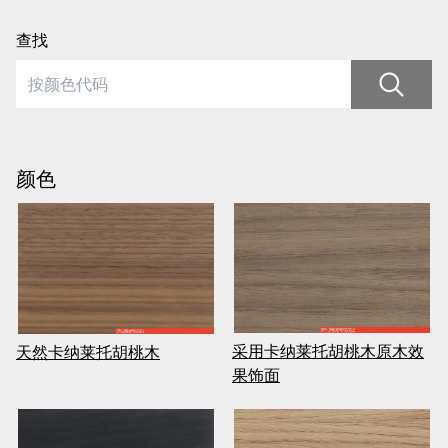
查找
颜色
采用卡纳莱托胡桃木原木效
天然卡纳莱托胡桃木
果饰面