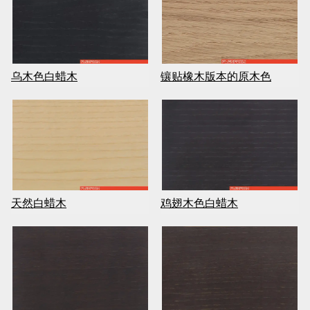
镶贴橡木版本的原木色
乌木色白蜡木
天然白蜡木
鸡翅木色白蜡木