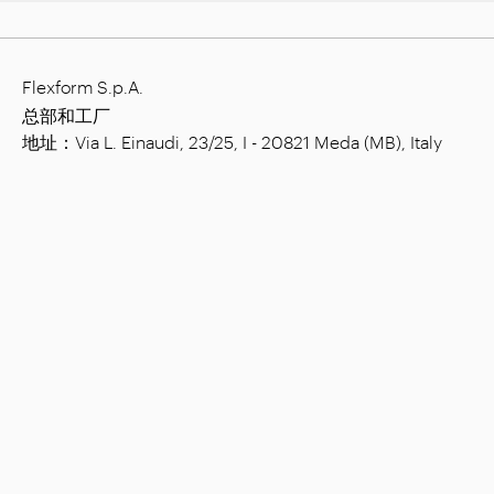
Flexform S.p.A.
总部和工厂
地址：Via L. Einaudi, 23/25, I - 20821 Meda (MB), Italy
注册资金：€ 1,508.000.00已全缴
税号：00815880158
增值税号：00695310961
经济管理登记号 Monza: 728316
公司
布置