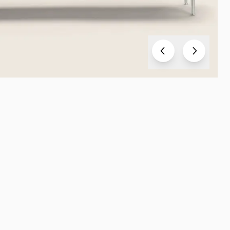
Test
Test