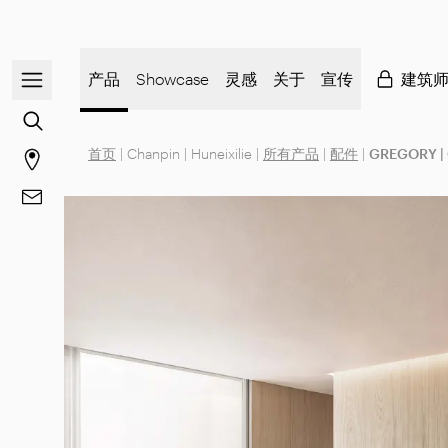
打开/关闭导航菜单
产品
Showcase
灵感
关于
宣传
建筑
前往内容搜索
首页
|
Chanpin
|
Huneixilie
|
所有产品
|
配件
|
GREGORY |
前往商店页面
前往 联系方式