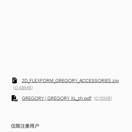
2D_FLEXFORM_GREGORY_ACCESSORIES.zip
(
0.48MB
)
GREGORY | GREGORY XL_zh.pdf
(
0.15MB
)
仅限注册用户