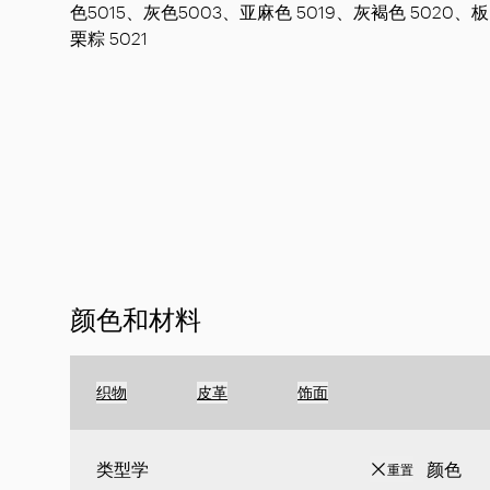
色5015、灰色5003、亚麻色 5019、灰褐色 5020、板
栗粽 5021
颜色和材料
织物
皮革
饰面
类型学
颜色
重置