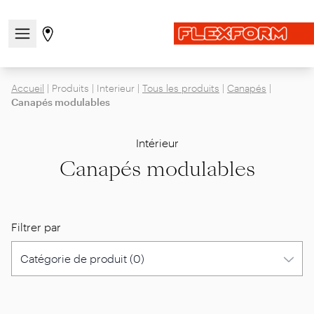
Ouvrir/fermer le menu de navigation
Aller à la page des magasins
Accueil
|
Produits
|
Interieur
|
Tous les produits
|
Canapés
|
Canapés modulables
Intérieur
Canapés modulables
Filtrer par