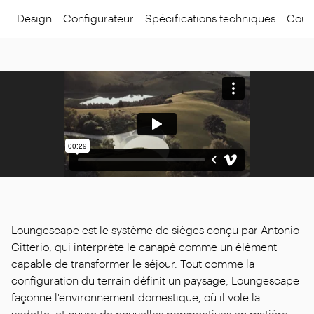
Design
Configurateur
Spécifications techniques
Coule
Loungescape est le système de sièges conçu par Antonio
Citterio, qui interprète le canapé comme un élément
capable de transformer le séjour. Tout comme la
configuration du terrain définit un paysage, Loungescape
façonne l'environnement domestique, où il vole la
vedette, et ouvre de nouvelles perspectives en matière