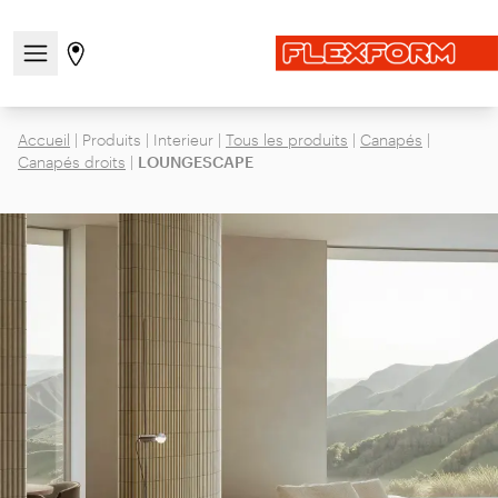
Ouvrir/fermer le menu de navigation
Aller à la page des magasins
Accueil
|
Produits
|
Interieur
|
Tous les produits
|
Canapés
|
Canapés droits
|
LOUNGESCAPE