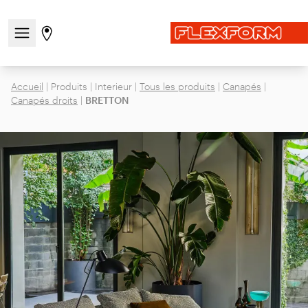
Ouvrir/fermer le menu de navigation
Aller à la page des magasins
Accueil
|
Produits
|
Interieur
|
Tous les produits
|
Canapés
|
Canapés droits
|
BRETTON