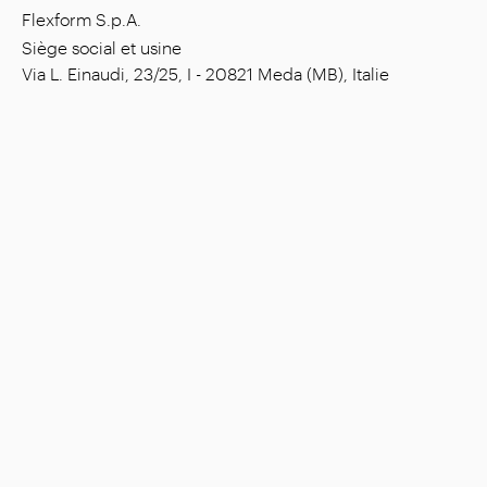
Flexform S.p.A.
Siège social et usine
Via L. Einaudi, 23/25, I - 20821 Meda (MB), Italie
Capital social : € 1.508.000,00 entièrement versé
Code fiscal : 00815880158
Numéro de TVA : 00695310961
Num. Reg. R.E.A. (Registre National du Commerce)
Monza : 728316
Entreprise
Situations