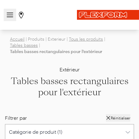
Ouvrir/fermer le menu de navigation
Aller à la page des magasins
Accueil
|
Produits
|
Exterieur
|
Tous les produits
|
Tables basses
|
Tables basses rectangulaires pour l'extérieur
Extérieur
Tables basses rectangulaires
pour l'extérieur
Filtrer par
Réinitialiser