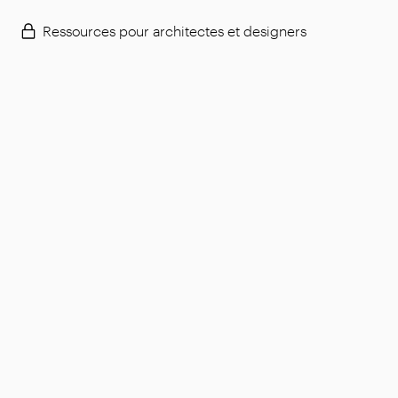
Ressources pour architectes et designers
Français
Flexform S.p.A.
Siège social et usine
Via L. Einaudi, 23/25, I - 20821 Meda (MB), Italie
Capital social : € 1.508.000,00 entièrement versé
Code fiscal : 00815880158
Numéro de TVA : 00695310961
Num. Reg. R.E.A. (Registre National du Commerce)
Monza : 728316