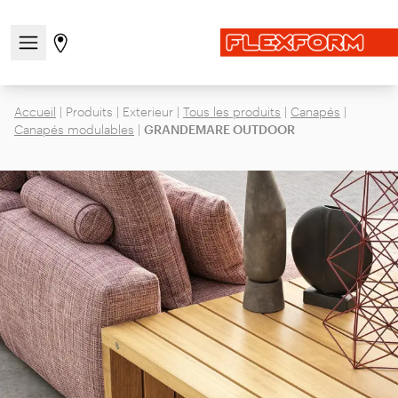
Ouvrir/fermer le menu de navigation
Aller à la page des magasins
Accueil
|
Produits
|
Exterieur
|
Tous les produits
|
Canapés
|
Canapés modulables
|
GRANDEMARE OUTDOOR