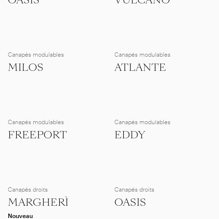
OASIS
VULCANO
Canapés modulables
Canapés modulables
MILOS
ATLANTE
Canapés modulables
Canapés modulables
FREEPORT
EDDY
Canapés droits
Canapés droits
MARGHERÌ
OASIS
Nouveau