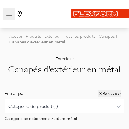
Ouvrir/fermer le menu de navigation
Aller à la page des magasins
Accueil
|
Produits
|
Exterieur
|
Tous les produits
|
Canapés
|
Canapés d'extérieur en métal
Extérieur
Canapés d'extérieur en métal
Filtrer par
Réinitialiser
Catégorie sélectionnée:
structure métal