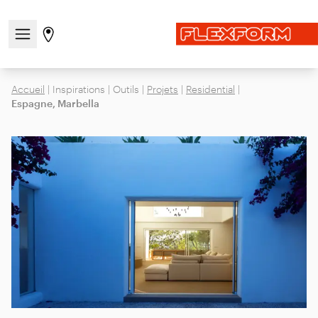
Ouvrir/fermer le menu de navigation
Aller à la page des magasins
Accueil
|
Inspirations
|
Outils
|
Projets
|
Residential
|
Espagne, Marbella