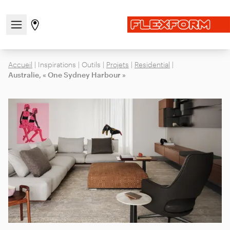
Ouvrir/fermer le menu de navigation
Aller à la page des magasins
Accueil
|
Inspirations
|
Outils
|
Projets
|
Residential
|
Australie, « One Sydney Harbour »