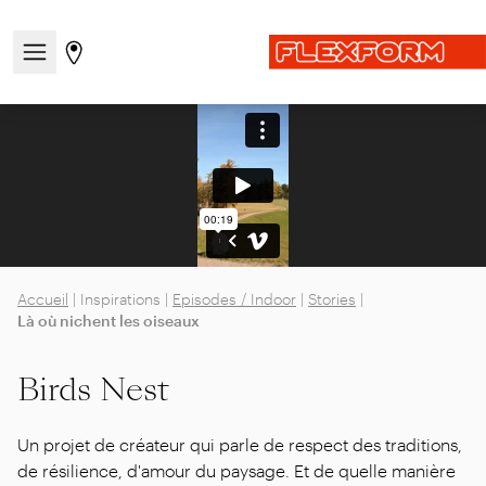
Ouvrir/fermer le menu de navigation
Aller à la page des magasins
Accueil
|
Inspirations
|
Episodes / Indoor
|
Stories
|
Là où nichent les oiseaux
Birds Nest
Un projet de créateur qui parle de respect des traditions,
de résilience, d'amour du paysage. Et de quelle manière