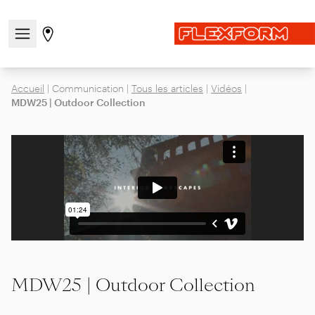
Ouvrir/fermer le menu de navigation
Aller à la page des magasins
Accueil
|
Communication
|
Tous les articles
|
Vidéos
|
MDW25 | Outdoor Collection
MDW25 | Outdoor Collection