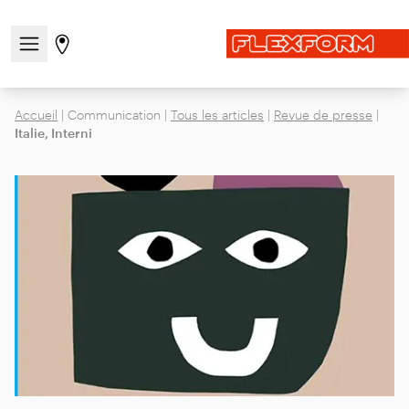
Ouvrir/fermer le menu de navigation
Aller à la page des magasins
Accueil
|
Communication
|
Tous les articles
|
Revue de presse
|
Italie, Interni