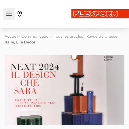
Ouvrir/fermer le menu de navigation
Aller à la page des magasins
Accueil
|
Communication
|
Tous les articles
|
Revue de presse
|
Italie, Elle Decor