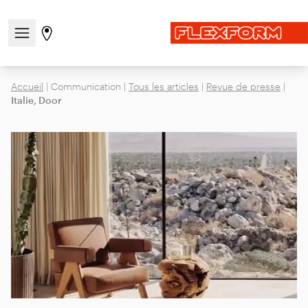
Ouvrir/fermer le menu de navigation
Aller à la page des magasins
Accueil
|
Communication
|
Tous les articles
|
Revue de presse
|
Italie, Door