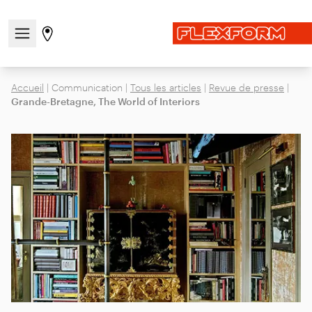
Ouvrir/fermer le menu de navigation
Aller à la page des magasins
Accueil
|
Communication
|
Tous les articles
|
Revue de presse
|
Grande-Bretagne, The World of Interiors