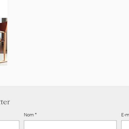
ter
Nom
*
E-m