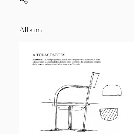
Album