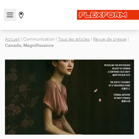
Ouvrir/fermer le menu de navigation
Aller à la page des magasins
Accueil
|
Communication
|
Tous les articles
|
Revue de presse
|
Canada, Magnifissance