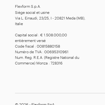
Flexform S.p.A.
Siège social et usine
Via L. Einaudi, 23/25, I - 20821 Meda (MB),
Italie
Capital social : € 1.508.000,00
entièrement versé
Code fiscal : 00815880158
Numéro de TVA : 00695310961
Num. Reg. R.E.A. (Registre National du
Commerce) Monza : 728316
© 2026 - Flexform SpA