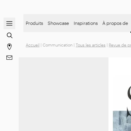
Ouvrir/fermer le menu de navigation
Produits
Showcase
Inspirations
À propos de
Rechercher du contenu
Accueil
|
Communication
|
Tous les articles
|
Revue de p
Aller à la page des magasins
Aller à Contacts