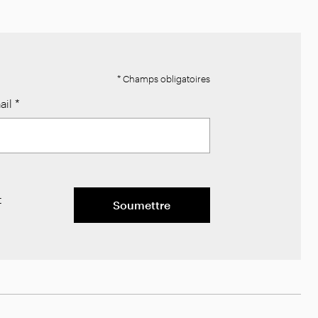
* Champs obligatoires
ail
*
t
Soumettre