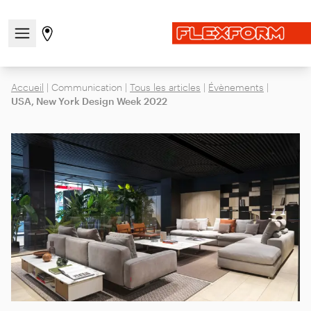
Ouvrir/fermer le menu de navigation
Aller à la page des magasins
Accueil
|
Communication
|
Tous les articles
|
Évènements
|
USA, New York Design Week 2022