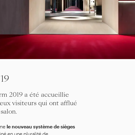
019
rm 2019 a été accueillie
x visiteurs qui ont afflué
salon.
mme
le nouveau système de sièges
iné en une pluralité de