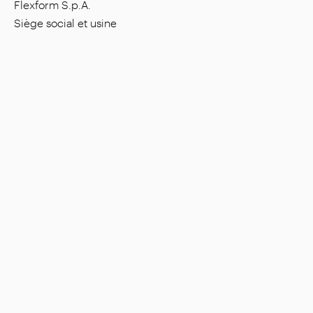
Flexform S.p.A.
Siège social et usine
Via L. Einaudi, 23/25, I - 20821 Meda (MB), Italie
Capital social : € 1.508.000,00 entièrement versé
Code fiscal : 00815880158
Numéro de TVA : 00695310961
Num. Reg. R.E.A. (Registre National du Commerce)
Monza : 728316
Entreprise
Situations