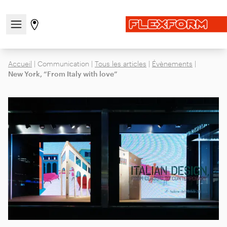
Ouvrir/fermer le menu de navigation
Aller à la page des magasins
Accueil
|
Communication
|
Tous les articles
|
Évènements
|
New York, “From Italy with love”