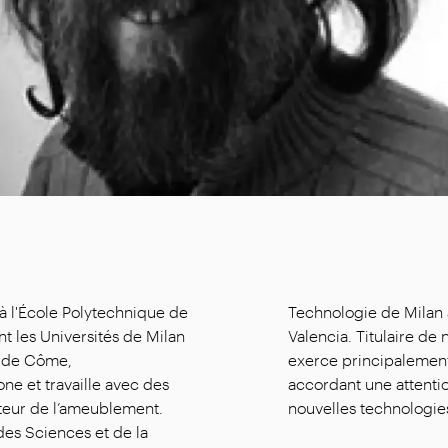
à l'École Polytechnique de
 Design Award Professional
nt les Universités de Milan
en Italie et en Europe, il
8 de Côme,
 industriel,
e et travaille avec des
its multifonctions et des
cteur de l’ameublement.
nouvelles technologie
des Sciences et de la