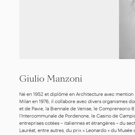
Giulio Manzoni
Né en 1952 et diplômé en Architecture avec mention 
Technologie de Milan avec le modèle « Riletto » et du
Milan en 1976, il collabore avec divers organismes do
Valencia. Titulaire de nombreux brevets d'invention 
et de Pavie, la Biennale de Venise, le Comprensorio 
exerce principalement son activité dans le domaine du design
l’Intercommunale de Pordenone, le Casino de Campion
accordant une attention particulière à l’étude de produ
entreprises cotées – italiennes et étrangères – du se
Lauréat, entre autres, du prix « Leonardo » du Musée 