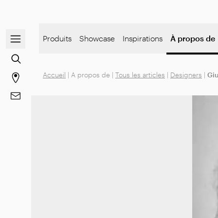
Ouvrir/fermer le menu de navigation
Produits
Showcase
Inspirations
À propos de
Rechercher du contenu
Accueil
|
A propos de
|
Tous les articles
|
Designers
|
Giu
Aller à la page des magasins
Aller à Contacts