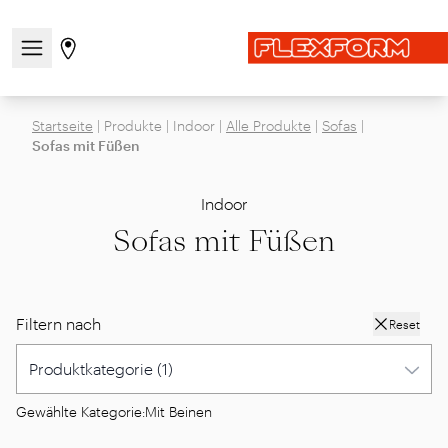
Navigationsmenü öffnen / schließen
Gehen Sie zur Store-Seite
Startseite
|
Produkte
|
Indoor
|
Alle Produkte
|
Sofas
|
Sofas mit Füßen
Indoor
Sofas mit Füßen
Filtern nach
Reset
Gewählte Kategorie:
Mit Beinen