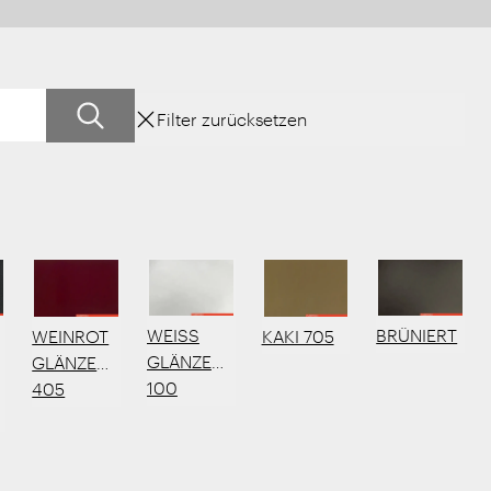
Filter zurücksetzen
WEISS
BRÜNIERT
WEINROT
KAKI 705
TE
GLÄNZEND
GLÄNZEND
UNG
100
405