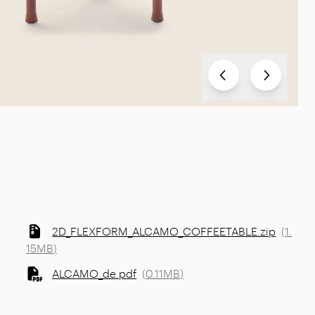
Test
Test
2D_FLEXFORM_ALCAMO_COFFEETABLE.zip
(
1.
15MB
)
ALCAMO_de.pdf
(
0.11MB
)