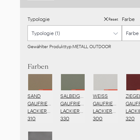
Typologie
Farbe
Reset
Gewählter Produkttyp:
METALL OUTDOOR
Farben
SAND
SALBEIGRÜN
WEISS
ZIEGE
GAUFRIERTE
GAUFRIERTE
GAUFRIERTE
GAUFR
LACKIERUNG
LACKIERUNG
LACKIERUNG
LACK
310
330
300
320