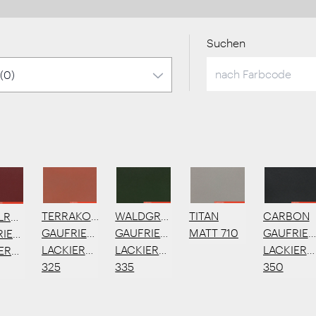
Suchen
TERRAKOTTA
WALDGRÜN
TITAN
CARBON
LROT
GAUFRIERTE
GAUFRIERTE
MATT 710
GAUFRIER
IERTE
LACKIERUNG
LACKIERUNG
LACKIER
IERUNG
325
335
350