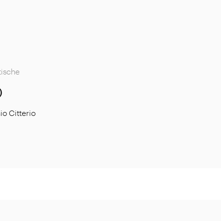
tische
O
io Citterio