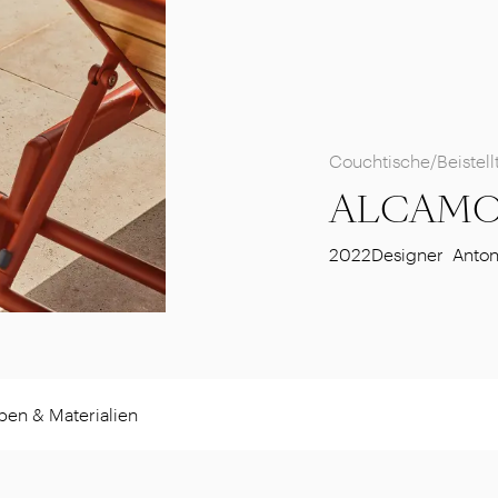
Couchtische/Beistell
ALCAM
2022
Designer
Anton
ben & Materialien