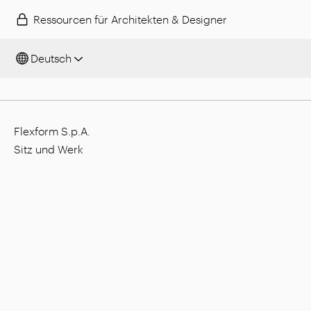
Ressourcen für Architekten & Designer
Deutsch
Flexform S.p.A.
Sitz und Werk
Via L. Einaudi, 23/25, I - 20821 Meda (MB), Italien
Gesellschaftskapital: 1.508.000,00 €
Steuernummer: 00815880158
MwSt.-Nummer: 00695310961
Nr. Eintragung Handelsregister Monza: 728316