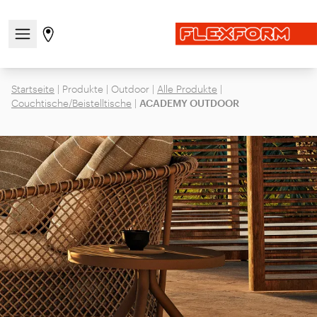
Navigationsmenü öffnen / schließen
Gehen Sie zur Store-Seite
Startseite
|
Produkte
|
Outdoor
|
Alle Produkte
|
Couchtische/Beistelltische
|
ACADEMY OUTDOOR