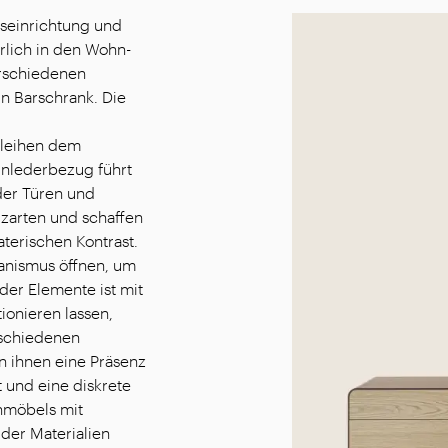
seinrichtung und
rlich in den Wohn-
erschiedenen
n Barschrank. Die
rleihen dem
rnlederbezug führt
der Türen und
zarten und schaffen
terischen Kontrast.
hanismus öffnen, um
der Elemente ist mit
ionieren lassen,
rschiedenen
n ihnen eine Präsenz
 und eine diskrete
enmöbels mit
der Materialien