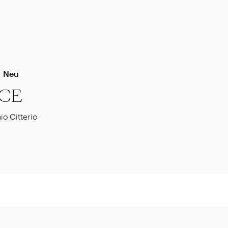
Neu
CE
io Citterio