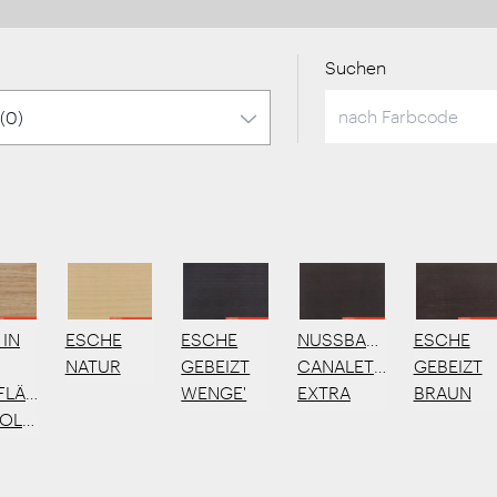
Suchen
 IN
ESCHE
ESCHE
NUSSBAUM
ESCHE
NATUR
GEBEIZT
CANALETTO
GEBEIZT
FLÄCHE
WENGE'
EXTRA
BRAUN
OLZEFFEKT