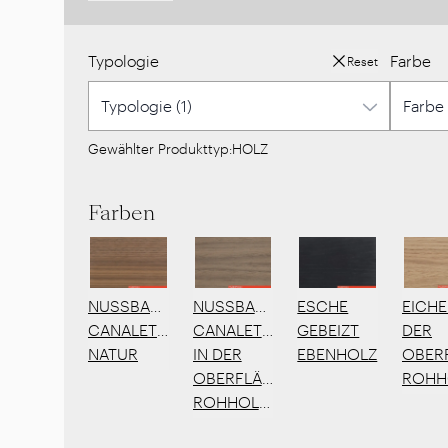
Typologie
Farbe
Reset
Gewählter Produkttyp:
HOLZ
Farben
NUSSBAUM
EICHE
NUSSBAUM
ESCHE
CANALETTO
DER
CANALETTO
GEBEIZT
IN DER
OBER
NATUR
EBENHOLZ
OBERFLÄCHE
ROHH
ROHHOLZEFFEKT