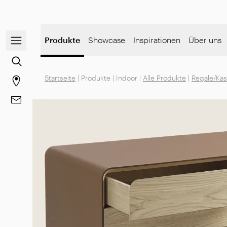
Navigationsmenü öffnen / schließen
Produkte
Showcase
Inspirationen
Über uns
Zur Inhaltssuche gehen
Startseite
|
Produkte
|
Indoor
|
Alle Produkte
|
Regale/Ka
Gehen Sie zur Store-Seite
Gehe zu Kontakt