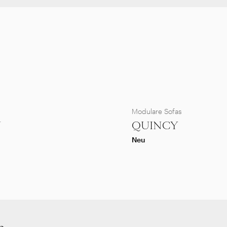
Modulare Sofas
Y
QUINCY
Neu