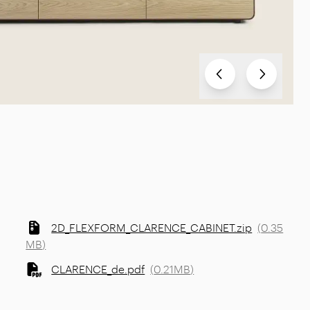
Test
Test
2D_FLEXFORM_CLARENCE_CABINET.zip
(
0.35
MB
)
CLARENCE_de.pdf
(
0.21MB
)