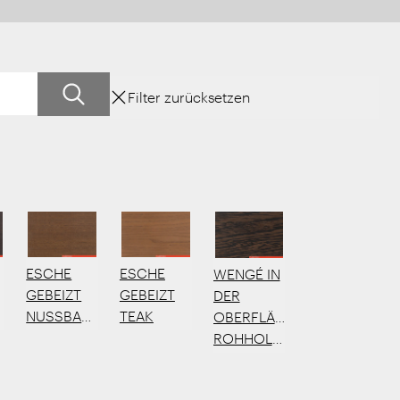
Filter zurücksetzen
ESCHE
ESCHE
WENGÉ IN
GEBEIZT
GEBEIZT
DER
NUSSBAUM
TEAK
OBERFLÄCHE
ROHHOLZEFFEKT