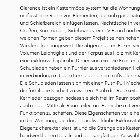
Clarence ist ein Kastenmöbelsystem für die Wohnung
umfasst eine Reihe von Elementen, die sich ganz natü
und Schlafbereich einfügen lassen: Nachttische in v
Größen, Kommoden, Sideboards, ein TV-Board und ei
weichen Formen geben diesem Projekt seinen hohen
Wiedererkennungswert. Die abgerundeten Ecken ve
Volumen Leichtigkeit und der Korpus aus Holz mit Ke
eine exklusive haptische Dimension ein. Die Fronten 
Schubladen haben ein Furnier aus verschiedenen Hol
in Verbindung mit dem Kernleder einen maßvollen ma
Die Schubladen lassen sich mit einen Push-Pull Mec
die förmliche Klarheit zu wahren. Auch die Rückseite 
Kernleder bezogen, sodass sie sich frei im Raum posit
auch in der Mitte als Raumteiler, um Bereiche mit ve
Funktionen zu schaffen. Diese Eigenschaften verleihe
in der Wohnung, die durch handwerkliche Exklusivität
Eleganz charakterisiert ist und die Strenge des Kast
handwerklichen Details und der sorgfältigen Auswahl 