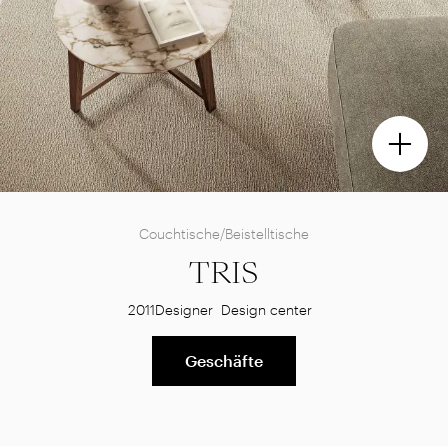
Couchtische/Beistelltische
TRIS
2011
Designer
Design center
Geschäfte