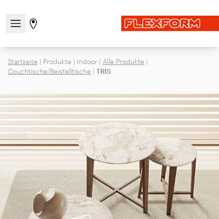
Navigationsmenü öffnen / schließen
Gehen Sie zur Store-Seite
Startseite
|
Produkte
|
Indoor
|
Alle Produkte
|
Couchtische/Beistelltische
|
TRIS