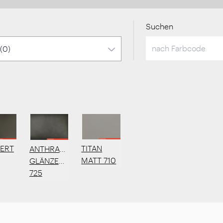
Suchen
TITAN
IERT
ANTHRAZIT
MATT 710
GLÄNZEND
725