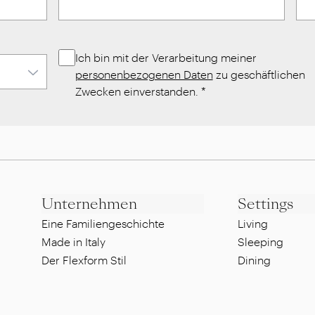
Ich bin mit der Verarbeitung meiner
personenbezogenen Daten
zu geschäftlichen
Zwecken einverstanden.
*
Unternehmen
Settings
Eine Familiengeschichte
Living
Made in Italy
Sleeping
Der Flexform Stil
Dining
Nachhaltigkeit
Lounge
Designer
Pool side
Showroom
Al fresco dinin