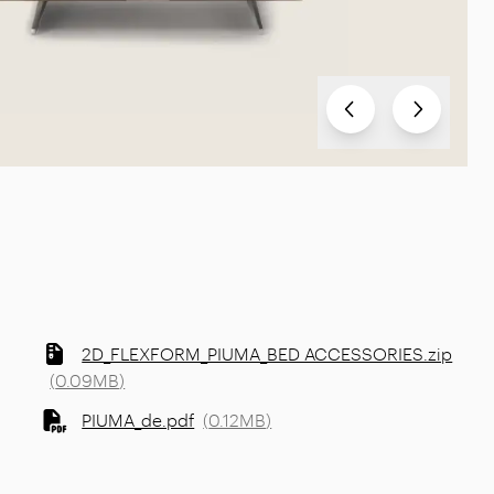
Test
Test
2D_FLEXFORM_PIUMA_BED ACCESSORIES.zip
(
0.09MB
)
PIUMA_de.pdf
(
0.12MB
)