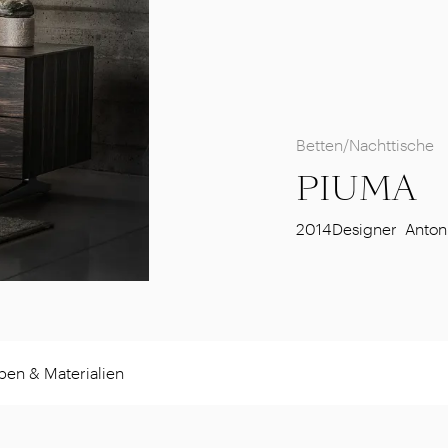
Betten/Nachttische
PIUMA
2014
Designer
Antoni
ben & Materialien