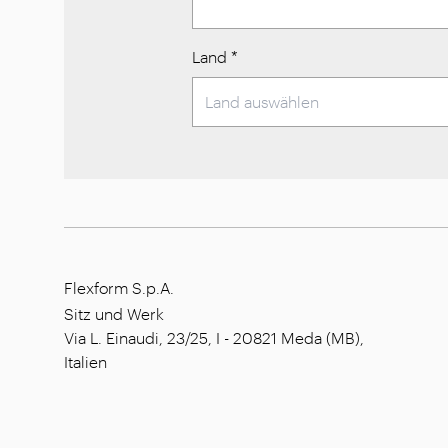
Land
*
Flexform S.p.A.
Sitz und Werk
Via L. Einaudi, 23/25, I - 20821 Meda (MB),
Italien
Gesellschaftskapital: 1.508.000,00 €
Steuernummer: 00815880158