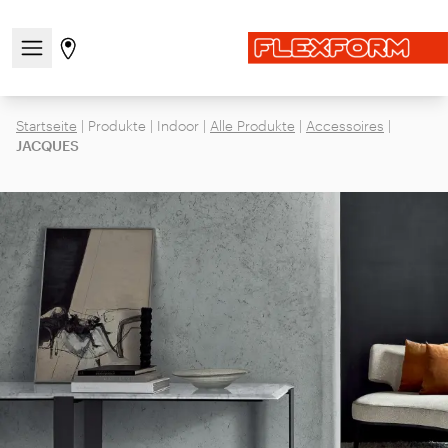
Navigationsmenü öffnen / schließen
Gehen Sie zur Store-Seite
Startseite
|
Produkte
|
Indoor
|
Alle Produkte
|
Accessoires
|
JACQUES