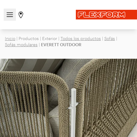
Abre/cierra el menú de navegación
Ir a la página de tiendas
Inicio
|
Productos
|
Exterior
|
Todos los productos
|
Sofás
|
Sofás modulares
|
EVERETT OUTDOOR