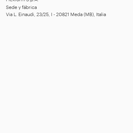
Sede y fábrica
Via L. Einaudi, 23/25, I - 20821 Meda (MB), Italia
Capital social: € 1.508.000,00 íntegramente
desembolsado
Código tributario: 00815880158
Número de IVA: 00695310961
Reg. Núm. R.E.A. Monza: 728316
Empresa
Ambientes