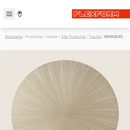
Navigationsmenü öffnen / schließen
Gehen Sie zur Store-Seite
Startseite
|
Produkte
|
Indoor
|
Alle Produkte
|
Tische
|
MARQUIS