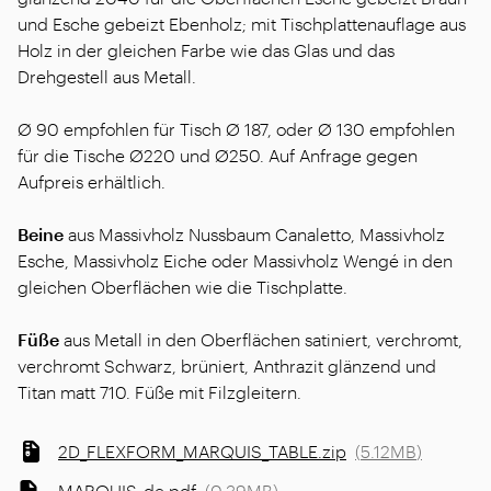
und Esche gebeizt Ebenholz; mit Tischplattenauflage aus
Holz in der gleichen Farbe wie das Glas und das
Drehgestell aus Metall.
Ø 90 empfohlen für Tisch Ø 187, oder Ø 130 empfohlen
für die Tische Ø220 und Ø250. Auf Anfrage gegen
Aufpreis erhältlich.
Beine
aus Massivholz Nussbaum Canaletto, Massivholz
Esche, Massivholz Eiche oder Massivholz Wengé in den
gleichen Oberflächen wie die Tischplatte.
Füße
aus Metall in den Oberflächen satiniert, verchromt,
verchromt Schwarz, brüniert, Anthrazit glänzend und
Titan matt 710. Füße mit Filzgleitern.
2D_FLEXFORM_MARQUIS_TABLE.zip
(
5.12MB
)
MARQUIS_de.pdf
(
0.39MB
)