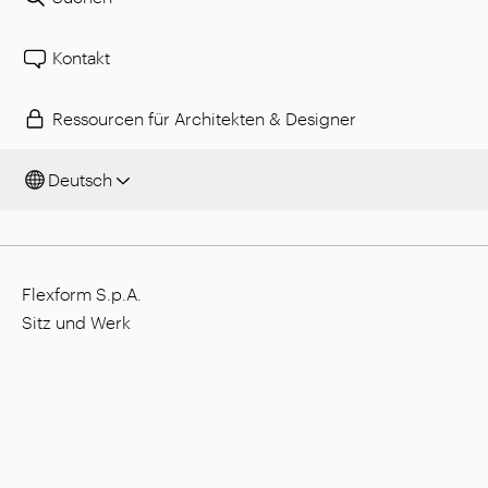
Kontakt
Ressourcen für Architekten & Designer
Deutsch
Flexform S.p.A.
Sitz und Werk
Via L. Einaudi, 23/25, I - 20821 Meda (MB), Italien
Gesellschaftskapital: 1.508.000,00 €
Steuernummer: 00815880158
MwSt.-Nummer: 00695310961
Nr. Eintragung Handelsregister Monza: 728316